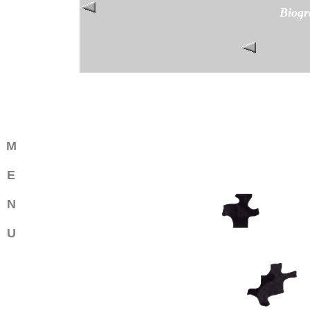
Biogr
M
E
N
U