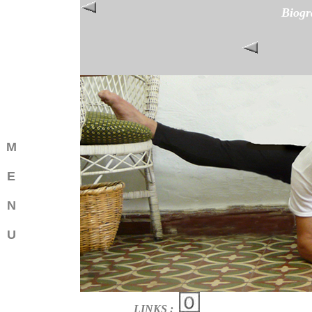
Biogr
M
E
N
U
LINKS :