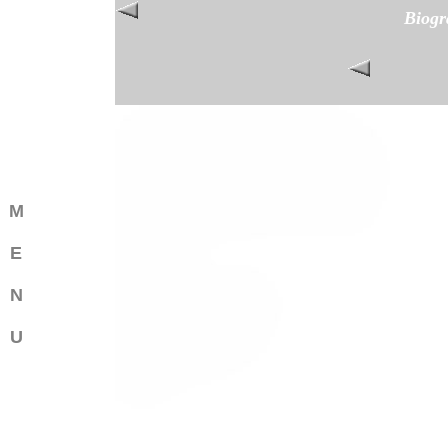
Biogr
M
E
N
U